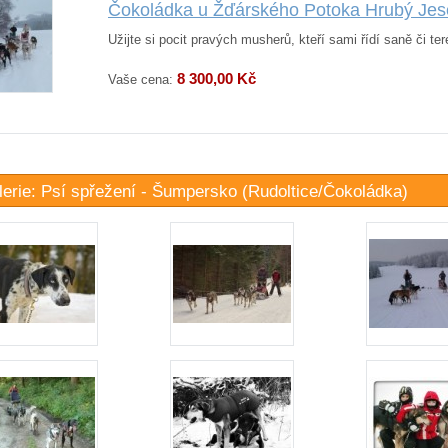
Čokoládka u Žďárského Potoka Hrubý Jes
Užijte si pocit pravých musherů, kteří sami řídí saně či te
8 300,00 Kč
Vaše cena:
lerie: Psí spřežení - Šumpersko (Rudoltice/Čokoládka)