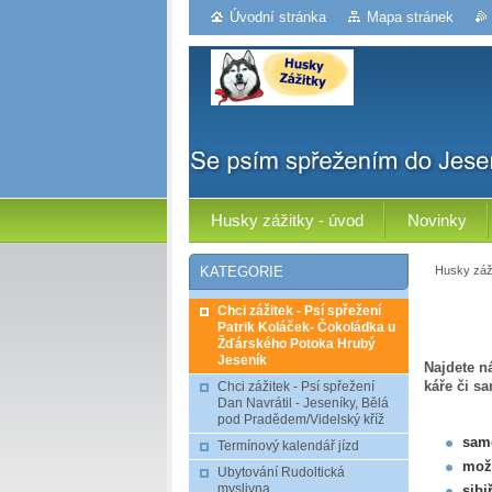
Úvodní stránka
Mapa stránek
Husky zážitky - úvod
Novinky
Husky záži
KATEGORIE
Chci zážitek - Psí spřežení
Patrik Koláček- Čokoládka u
Žďárského Potoka Hrubý
Jeseník
Najdete n
káře či sa
Chci zážitek - Psí spřežení
Dan Navrátil - Jeseníky, Bělá
pod Pradědem/Videlský kříž
samo
Termínový kalendář jízd
možn
Ubytování Rudoltická
myslivna
sibi