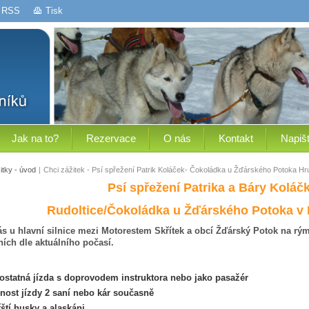
RSS
Tisk
Jak na to?
Rezervace
O nás
Kontakt
Napiš
tky - úvod
|
Chci zážitek - Psí spřežení Patrik Koláček- Čokoládka u Žďárského Potoka H
Psí spřežení Patrika a Báry Kolá
Rudoltice/Čokoládka u Žďárského Potoka v
ás u hlavní silnice mezi Motorestem Skřítek a obcí Žďárský Potok na rý
ních dle aktuálního počasí.
statná jízda s doprovodem instruktora nebo jako pasažér
ost jízdy 2 saní nebo kár současně
řští husky a alaskáni