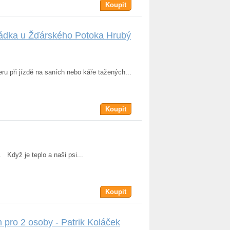
Koupit
oládka u Žďárského Potoka Hrubý
ru při jízdě na saních nebo káře tažených...
Koupit
 Když je teplo a naši psi...
Koupit
 pro 2 osoby - Patrik Koláček