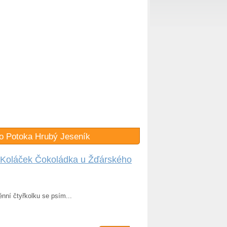
ho Potoka Hrubý Jeseník
k Koláček Čokoládka u Žďárského
énní čtyřkolku se psím...