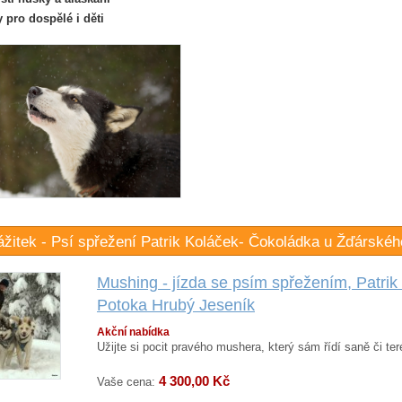
y pro dospělé i děti
ážitek - Psí spřežení Patrik Koláček- Čokoládka u Žďárské
Mushing - jízda se psím spřežením, Patri
Potoka Hrubý Jeseník
Akční nabídka
Užijte si pocit pravého mushera, který sám řídí saně či ter
4 300,00 Kč
Vaše cena: