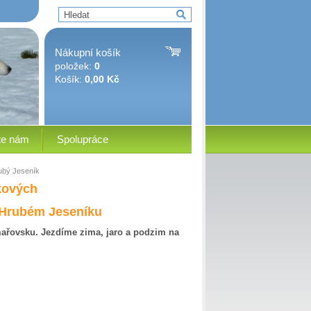
Nákupní košík
položek:
0
Košík:
0,00 Kč
te nám
Spolupráce
rubý Jeseník
čkových
 Hrubém Jeseníku
mařovsku. Jezdíme zima, jaro a podzim na