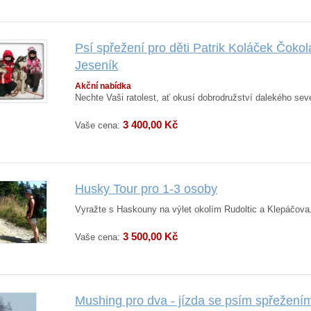
Psí spřežení pro děti Patrik Koláček Čok
Jeseník
Akční nabídka
Nechte Vaši ratolest, ať okusí dobrodružství dalekého seve
3 400,00 Kč
Vaše cena:
Husky Tour pro 1-3 osoby
Vyražte s Haskouny na výlet okolím Rudoltic a Klepáčova.
3 500,00 Kč
Vaše cena:
Mushing pro dva - jízda se psím spřežením