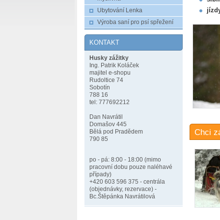
jízd
Ubytování Lenka
Výroba saní pro psí spřežení
KONTAKT
Husky zážitky
Ing. Patrik Koláček
majitel e-shopu
Rudoltice 74
Sobotín
788 16
tel: 777692212
Dan Navrátil
Domašov 445
Chci z
Bělá pod Pradědem
790 85
po - pá: 8:00 - 18:00 (mimo
pracovní dobu pouze naléhavé
případy)
+420 603 596 375 - centrála
(objednávky, rezervace) -
Bc.Štěpánka Navrátilová