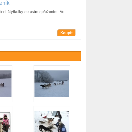
eník
rénní čtyřkolky se psím spřežením! Ve...
Koupit