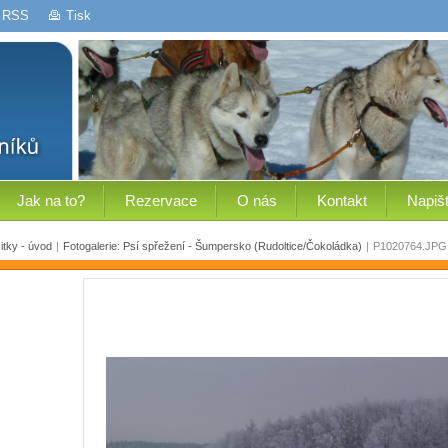
RSS
Tisk
Jak na to?
Rezervace
O nás
Kontakt
Napiš
tky - úvod
|
Fotogalerie: Psí spřežení - Šumpersko (Rudoltice/Čokoládka)
|
P1020764.JPG