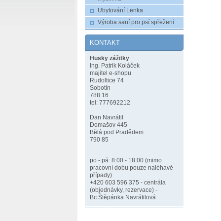
Ubytování Lenka
Výroba saní pro psí spřežení
KONTAKT
Husky zážitky
Ing. Patrik Koláček
majitel e-shopu
Rudoltice 74
Sobotín
788 16
tel: 777692212
Dan Navrátil
Domašov 445
Bělá pod Pradědem
790 85
po - pá: 8:00 - 18:00 (mimo
pracovní dobu pouze naléhavé
případy)
+420 603 596 375 - centrála
(objednávky, rezervace) -
Bc.Štěpánka Navrátilová