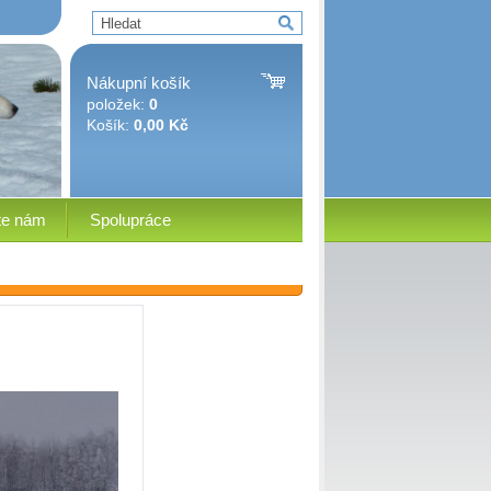
Nákupní košík
položek:
0
Košík:
0,00 Kč
te nám
Spolupráce