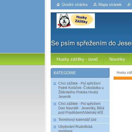
Úvodní stránka
Mapa stránek
Husky zážitky - úvod
Novinky
Husky záži
KATEGORIE
Chci zážitek - Psí spřežení
Patrik Koláček- Čokoládka u
Žďárského Potoka Hrubý
Jeseník
Chci zážitek - Psí spřežení
Dan Navrátil - Jeseníky, Bělá
pod Pradědem/Videlský kříž
Termínový kalendář jízd
Ubytování Rudoltická
myslivna