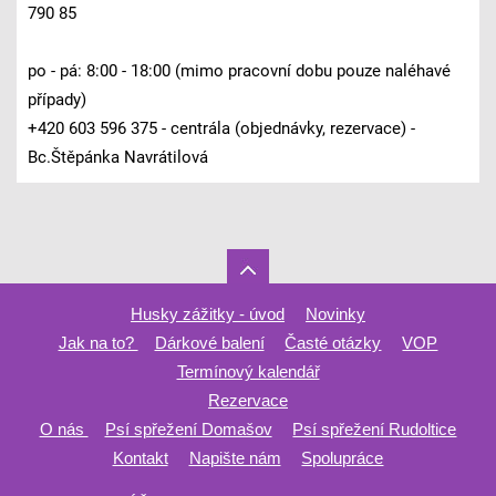
790 85
po - pá: 8:00 - 18:00 (mimo pracovní dobu pouze naléhavé
případy)
+420 603 596 375 - centrála (objednávky, rezervace) -
Bc.Štěpánka Navrátilová
Husky zážitky - úvod
Novinky
Jak na to?
Dárkové balení
Časté otázky
VOP
Termínový kalendář
Rezervace
O nás
Psí spřežení Domašov
Psí spřežení Rudoltice
Kontakt
Napište nám
Spolupráce