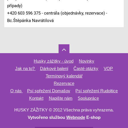
případy)
+420 603 596 375 - centrála (objednávky, rezervace) -
Bc.Štěpánka Navrátilová
Husky zážitky - úvod
Novinky
Jak na to?
Dárkové balení
Časté otázky
VOP
Termínový kalendář
Rezervace
O nás
Psí spřežení Domašov
Psí spřežení Rudoltice
Kontakt
Napište nám
Spolupráce
HUSKY ZÁŽITKY © 2012 Všechna práva vyhrazena.
Vytvořeno službou
Webnode
E-shop