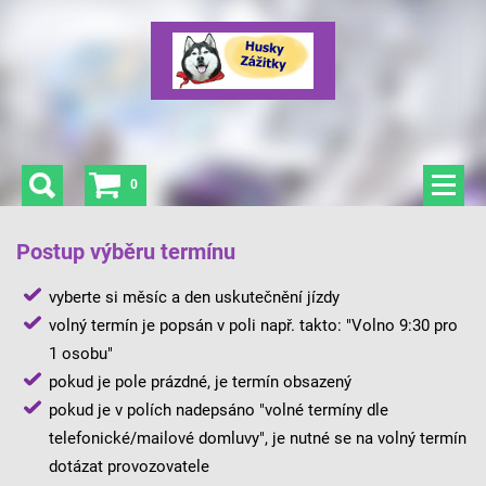
0
Postup výběru termínu
vyberte si měsíc a den uskutečnění jízdy
volný termín je popsán v poli např. takto: "Volno 9:30 pro
1 osobu"
pokud je pole prázdné, je termín obsazený
pokud je v polích nadepsáno "volné termíny dle
telefonické/mailové domluvy", je nutné se na volný termín
dotázat provozovatele