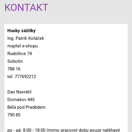
KONTAKT
Husky zážitky
Ing. Patrik Koláček
majitel e-shopu
Rudoltice 74
Sobotín
788 16
tel: 777692212
Dan Navrátil
Domašov 445
Bělá pod Pradědem
790 85
po - pá: 8:00 - 18:00 (mimo pracovní dobu pouze naléhavé