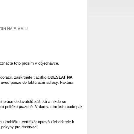
IN NA E-MAIL!
 označte toto prosím v objednávce.
orazil, zaškrtněte tlačítko
ODESLAT NA
 uveď pouze do fakturační adresy. Faktura
í práce dodavatelů zážitků a nikde se
e políčko prázdné. V darovacím listu bude pak
rabičku, certifikát opravňující držitele k
 pokyny pro rezervaci.