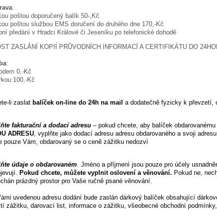
ava
:
ou poštou doporučený balík 50-,Kč
ou poštou službou EMS doručení do druhého dne 170,-Kč
ní předání v Hradci Králové či Jeseníku po telefonické dohodě
T ZASLÁNÍ KOPIÍ PRŮVODNÍCH INFORMACÍ A CERTIFIKÁTU DO 24HOD
ba
:
odem 0,-Kč
rkou 100,-Kč
te-li zaslat
balíček on-line do 24h na mail
a dodatečně fyzicky k převzetí,
ňte fakturační a dodací adresu
– pokud chcete, aby balíček obdarovanému d
OU ADRESU
, vyplňte jako dodací adresu adresu obdarovaného a svoji adresu
de pouze Vám, obdarovaný se o ceně zážitku nedozví
lňte údaje o obdarovaném
. Jméno a příjmení jsou pouze pro účely usnadněn
jevují.
Pokud chcete, můžete vyplnit oslovení a věnování.
Pokud ne, necht
chán prázdný prostor pro Vaše ručně psané věnování.
ámi uvedenou adresu dodání bude zaslán dárkový balíček obsahující dárkovou k
ití zážitku, darovací list, informace o zážitku, všeobecné obchodní podmínky,