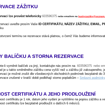
RVACE ZÁŽITKU
rvaci lze provést telefonicky
603596375
nebo emailem na
huskyzazitky@seznam
zervaci uveďte prosím Vaše
ID CERTIFIKÁTU, NÁZEV ZÁŽITKU, EMAIL,
tku
otvrzení termínu se rezervace stává platnou, o čemž Vás budeme informovat
Y BALÍČKU A STORNA REZERVACE
te-li vyměnit balíček za jiný, kontaktujte nás prosím na
603596375
nebo em
d je u takto směněného zážitku cena vyšší než u zážitku již zakoupeného, je
rvaci je možné zrušit dle všeobecných obchodních podmínek bezplatně do 3
rvace zrušené v kratší době podléhají storno poplatkům –
Smluvn
í podmínk
OST CERTIFIKÁTU A JEHO PRODLOUŽENÍ
nost certifikátu je 1 rok, datum jeho vydání je vytištěno na popisu zážitku a 
nost certifikátu lze bezplatně prodloužit o dalších 6 měsíců.