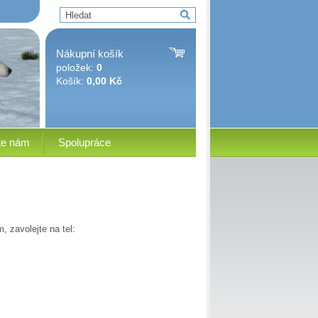
Nákupní košík
položek:
0
Košík:
0,00 Kč
te nám
Spolupráce
, zavolejte na tel: