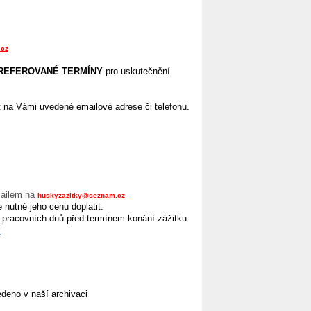
.cz
 PREFEROVANÉ TERMÍNY
pro uskutečnění
 na Vámi uvedené emailové adrese či telefonu.
ailem na
huskyzazitky@seznam.cz
 nutné jeho cenu doplatit.
 pracovních dnů před termínem konání zážitku.
y
vedeno v naší archivaci