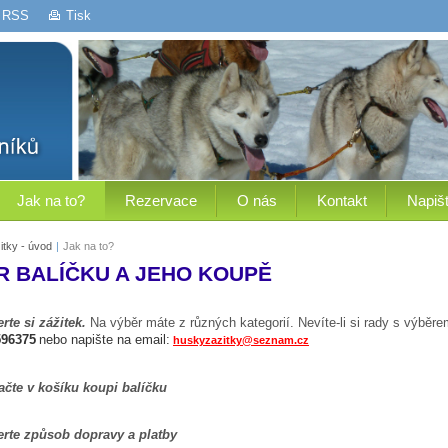
RSS
Tisk
Jak na to?
Rezervace
O nás
Kontakt
Napiš
tky - úvod
|
Jak na to?
R BALÍČKU A JEHO KOUPĚ
rte si zážitek.
Na výběr máte z různých kategorií. Nevíte-li si rady s výběrem
596375
nebo napište na email:
huskyzazitky@seznam.cz
čte v košíku koupi balíčku
rte způsob dopravy a platby