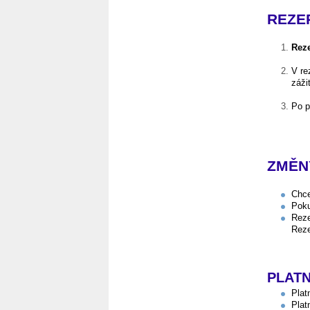
REZE
Reze
V re
záži
Po p
ZMĚN
Chce
Poku
Reze
Reze
PLATN
Plat
Plat