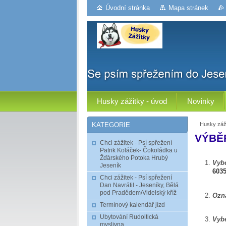
Úvodní stránka
Mapa stránek
Husky zážitky - úvod
Novinky
Husky záži
KATEGORIE
VÝBĚ
Chci zážitek - Psí spřežení
Patrik Koláček- Čokoládka u
Žďárského Potoka Hrubý
Vybe
Jeseník
603
Chci zážitek - Psí spřežení
Dan Navrátil - Jeseníky, Bělá
pod Pradědem/Videlský kříž
Ozna
Termínový kalendář jízd
Ubytování Rudoltická
Vybe
myslivna