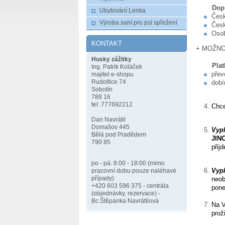
Dopr
Ubytování Lenka
Česk
Výroba saní pro psí spřežení
Česk
Osob
KONTAKT
+ MOŽNOS
Husky zážitky
Plat
Ing. Patrik Koláček
přev
majitel e-shopu
Rudoltice 74
dobí
Sobotín
788 16
tel: 777692212
Chce
Dan Navrátil
Domašov 445
Vypl
Bělá pod Pradědem
JIN
790 85
přij
po - pá: 8:00 - 18:00 (mimo
Vyp
pracovní dobu pouze naléhavé
případy)
neob
+420 603 596 375 - centrála
pone
(objednávky, rezervace) -
Bc.Štěpánka Navrátilová
Na V
prož