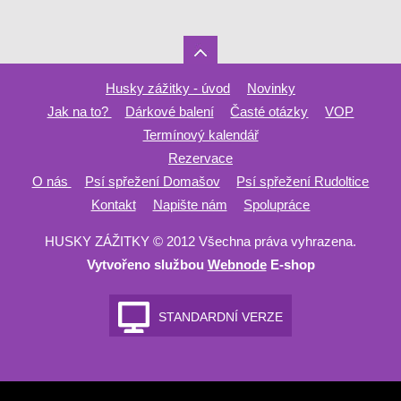
Husky zážitky - úvod
Novinky
Jak na to?
Dárkové balení
Časté otázky
VOP
Termínový kalendář
Rezervace
O nás
Psí spřežení Domašov
Psí spřežení Rudoltice
Kontakt
Napište nám
Spolupráce
HUSKY ZÁŽITKY © 2012 Všechna práva vyhrazena.
Vytvořeno službou
Webnode
E-shop
STANDARDNÍ VERZE