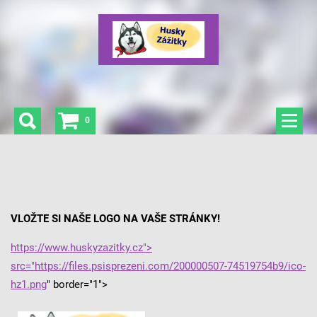
0
VLOŽTE SI NAŠE LOGO NA VAŠE STRÁNKY!
https://www.huskyzazitky.cz">
src="
https://files.psisprezeni.com/200000507-74519754b9/ico-
hz1.png
" border="1">