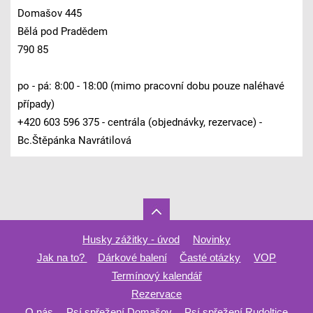
Domašov 445
Bělá pod Pradědem
790 85
po - pá: 8:00 - 18:00 (mimo pracovní dobu pouze naléhavé
případy)
+420 603 596 375 - centrála (objednávky, rezervace) -
Bc.Štěpánka Navrátilová
Husky zážitky - úvod
Novinky
Jak na to?
Dárkové balení
Časté otázky
VOP
Termínový kalendář
Rezervace
O nás
Psí spřežení Domašov
Psí spřežení Rudoltice