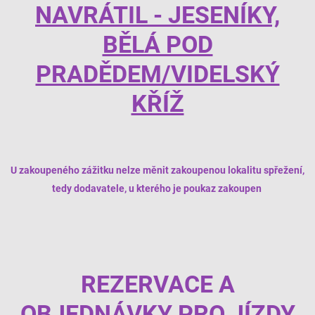
NAVRÁTIL - JESENÍKY,
BĚLÁ POD
PRADĚDEM/VIDELSKÝ
KŘÍŽ
U zakoupeného zážitku nelze měnit zakoupenou lokalitu spřežení,
tedy dodavatele, u kterého je poukaz zakoupen
REZERVACE A
OBJEDNÁVKY PRO JÍZDY