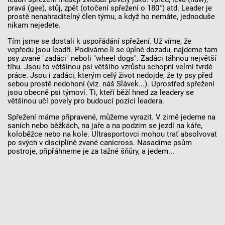
pravá (gee), stůj, zpět (otočení spřežení o 180°) atd. Leader je
prostě nenahraditelný člen týmu, a když ho nemáte, jednoduše
nikam nejedete.
Tím jsme se dostali k uspořádání spřežení. Už víme, že
vepředu jsou leadři. Podíváme-li se úplně dozadu, najdeme tam
psy zvané "zadáci" neboli "wheel dogs". Zadáci táhnou největší
tíhu. Jsou to většinou psi většího vzrůstu schopni velmi tvrdé
práce. Jsou i zadáci, kterým celý život nedojde, že ty psy před
sebou prostě nedohoní (viz. náš Slávek...). Uprostřed spřežení
jsou obecně psi týmoví. Ti, kteří běží hned za leadery se
většinou učí povely pro budoucí pozici leadera.
Spřežení máme připravené, můžeme vyrazit. V zimě jedeme na
saních nebo běžkách, na jaře a na podzim se jezdí na káře,
koloběžce nebo na kole. Ultrasportovci mohou trať absolvovat
po svých v disciplíně zvané canicross. Nasadíme psům
postroje, připřáhneme je za tažné šňůry, a jedem...