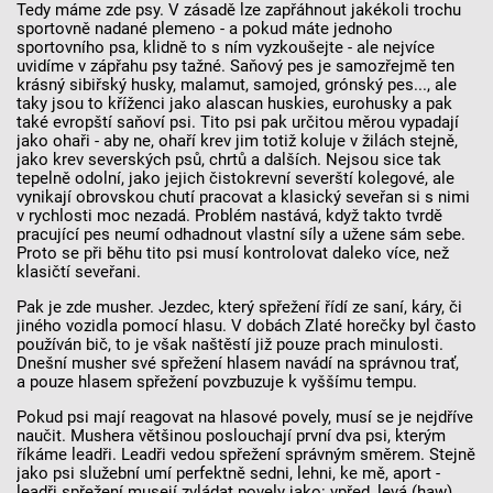
Tedy máme zde psy. V zásadě lze zapřáhnout jakékoli trochu
sportovně nadané plemeno - a pokud máte jednoho
sportovního psa, klidně to s ním vyzkoušejte - ale nejvíce
uvidíme v zápřahu psy tažné. Saňový pes je samozřejmě ten
krásný sibiřský husky, malamut, samojed, grónský pes..., ale
taky jsou to kříženci jako alascan huskies, eurohusky a pak
také evropští saňoví psi. Tito psi pak určitou měrou vypadají
jako ohaři - aby ne, ohaří krev jim totiž koluje v žilách stejně,
jako krev severských psů, chrtů a dalších. Nejsou sice tak
tepelně odolní, jako jejich čistokrevní severští kolegové, ale
vynikají obrovskou chutí pracovat a klasický seveřan si s nimi
v rychlosti moc nezadá. Problém nastává, když takto tvrdě
pracující pes neumí odhadnout vlastní síly a užene sám sebe.
Proto se při běhu tito psi musí kontrolovat daleko více, než
klasičtí seveřani.
Pak je zde musher. Jezdec, který spřežení řídí ze saní, káry, či
jiného vozidla pomocí hlasu. V dobách Zlaté horečky byl často
používán bič, to je však naštěstí již pouze prach minulosti.
Dnešní musher své spřežení hlasem navádí na správnou trať,
a pouze hlasem spřežení povzbuzuje k vyššímu tempu.
Pokud psi mají reagovat na hlasové povely, musí se je nejdříve
naučit. Mushera většinou poslouchají první dva psi, kterým
říkáme leadři. Leadři vedou spřežení správným směrem. Stejně
jako psi služební umí perfektně sedni, lehni, ke mě, aport -
leadři spřežení musejí zvládat povely jako: vpřed, levá (haw),