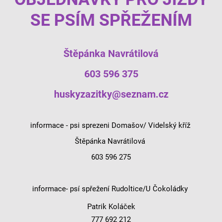
SE PSÍM SPŘEŽENÍM
Štěpánka Navrátilová
603 596 375
huskyzazitky@seznam.cz
informace - psi sprezeni Domašov/ Videlský kříž
Štěpánka Navrátilová
603 596 275
informace- psí spřežení Rudoltice/U Čokoládky
Patrik Koláček
777 692 212