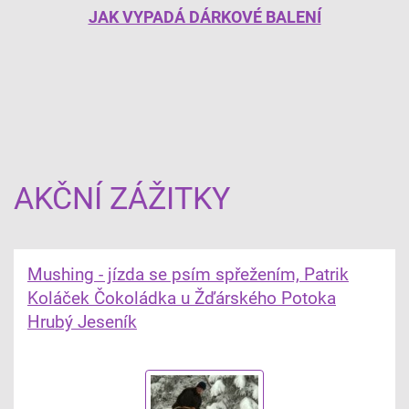
JAK VYPADÁ DÁRKOVÉ BALENÍ
AKČNÍ ZÁŽITKY
Mushing - jízda se psím spřežením, Patrik
Koláček Čokoládka u Žďárského Potoka
Hrubý Jeseník