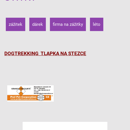
zážitek
dárek
firma na zážitky
léto
DOGTREKKING TLAPKA NA STEZCE