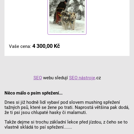
4 300,00 Kč
Vaše cena:
SEO
webu sledují
SEO nástroje
.cz
Něco málo o psím spřežení...
Dnes si již hodně lidí vybaví pod slovem mushing spřežení
tažných psů, které se žene po trati. Naprostá většina pak dodá,
že ti psi jsou chlupaté hasky či malamuti.
Takže dejme si trochu základní lekce před jízdou, z čeho se to
vlastně skládá to psí spřežení.......