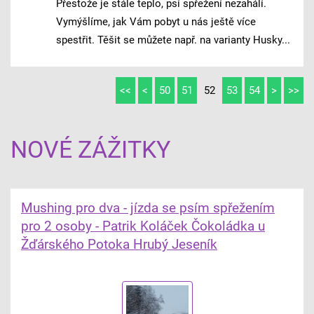
Přestože je stále teplo, psí spřežení nezahálí.
Vymýšlíme, jak Vám pobyt u nás ještě více
spestřit. Těšit se můžete např. na varianty Husky...
<<
<
50
51
52
53
54
>
>>
NOVÉ ZÁŽITKY
Mushing pro dva - jízda se psím spřežením
pro 2 osoby - Patrik Koláček Čokoládka u
Žďárského Potoka Hrubý Jeseník