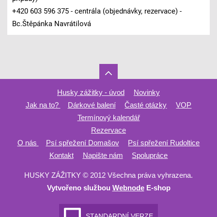
+420 603 596 375 - centrála (objednávky, rezervace) -
Bc.Štěpánka Navrátilová
Husky zážitky - úvod
Novinky
Jak na to?
Dárkové balení
Časté otázky
VOP
Termínový kalendář
Rezervace
O nás
Psí spřežení Domašov
Psí spřežení Rudoltice
Kontakt
Napište nám
Spolupráce
HUSKY ZÁŽITKY © 2012 Všechna práva vyhrazena.
Vytvořeno službou
Webnode
E-shop
STANDARDNÍ VERZE