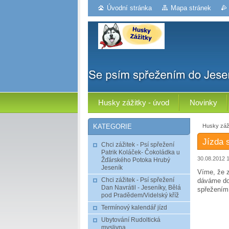
Úvodní stránka
Mapa stránek
Husky zážitky - úvod
Novinky
Husky záži
KATEGORIE
Jízda 
Chci zážitek - Psí spřežení
Patrik Koláček- Čokoládka u
30.08.2012 
Žďárského Potoka Hrubý
Jeseník
Víme, že z
Chci zážitek - Psí spřežení
dáváme do
Dan Navrátil - Jeseníky, Bělá
spřežením
pod Pradědem/Videlský kříž
Termínový kalendář jízd
Ubytování Rudoltická
myslivna