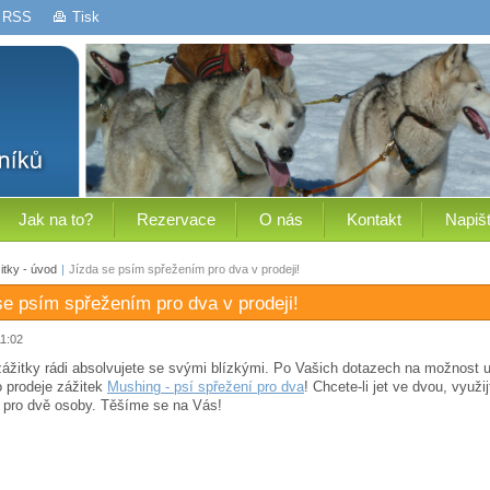
RSS
Tisk
Jak na to?
Rezervace
O nás
Kontakt
Napiš
tky - úvod
|
Jízda se psím spřežením pro dva v prodeji!
se psím spřežením pro dva v prodeji!
11:02
ážitky rádi absolvujete se svými blízkými. Po Vašich dotazech na možnost 
 prodeje zážitek
Mushing - psí spřežení pro dva
! Chcete-li jet ve dvou, využ
 pro dvě osoby. Těšíme se na Vás!