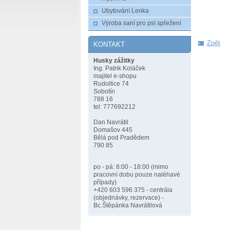
Ubytování Lenka
Výroba saní pro psí spřežení
Zpět
KONTAKT
Husky zážitky
Ing. Patrik Koláček
majitel e-shopu
Rudoltice 74
Sobotín
788 16
tel: 777692212
Dan Navrátil
Domašov 445
Bělá pod Pradědem
790 85
po - pá: 8:00 - 18:00 (mimo
pracovní dobu pouze naléhavé
případy)
+420 603 596 375 - centrála
(objednávky, rezervace) -
Bc.Štěpánka Navrátilová