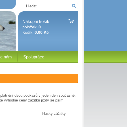
Nákupní košík
položek:
0
Košík:
0,00 Kč
te nám
Spolupráce
uplatnění dvou poukazů v jeden den současně,
ijte výhodné ceny zážitku jízdy se psím
Husky zážitky