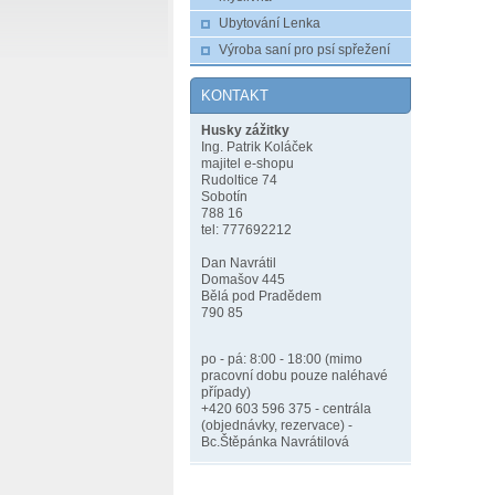
Ubytování Lenka
Výroba saní pro psí spřežení
KONTAKT
Husky zážitky
Ing. Patrik Koláček
majitel e-shopu
Rudoltice 74
Sobotín
788 16
tel: 777692212
Dan Navrátil
Domašov 445
Bělá pod Pradědem
790 85
po - pá: 8:00 - 18:00 (mimo
pracovní dobu pouze naléhavé
případy)
+420 603 596 375 - centrála
(objednávky, rezervace) -
Bc.Štěpánka Navrátilová