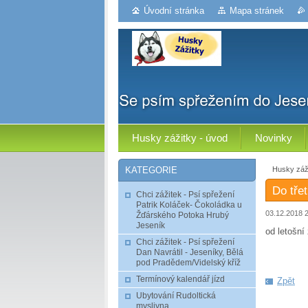
Úvodní stránka
Mapa stránek
Husky zážitky - úvod
Novinky
Husky záži
KATEGORIE
Do tře
Chci zážitek - Psí spřežení
Patrik Koláček- Čokoládka u
03.12.2018 
Žďárského Potoka Hrubý
Jeseník
od letošní
Chci zážitek - Psí spřežení
Dan Navrátil - Jeseníky, Bělá
pod Pradědem/Videlský kříž
Termínový kalendář jízd
Zpět
Ubytování Rudoltická
myslivna