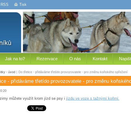
RSS
Tisk
Jak na to?
Rezervace
O nás
Kontakt
Napiš
tky - úvod
|
Do třetice - přidáváme třetído provozovatele - pro změnu koňského spřežení
tice - přidáváme třetído provozovatele - pro změnu koňskéh
20:20
 zimy můžete využít krom jízd se psy i
jízdu ve voze s tažnými koňmi.