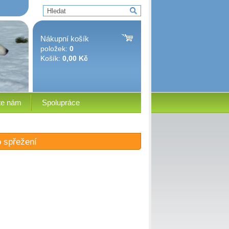
Nákupní košík
položek:
0
Košík:
0,00 Kč
te nám
Spolupráce
o spřežení