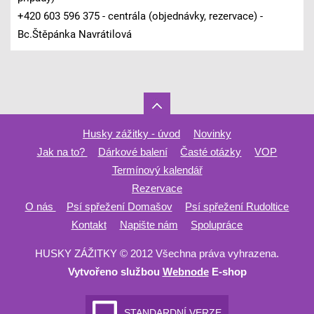
+420 603 596 375 - centrála (objednávky, rezervace) -
Bc.Štěpánka Navrátilová
Husky zážitky - úvod
Novinky
Jak na to?
Dárkové balení
Časté otázky
VOP
Termínový kalendář
Rezervace
O nás
Psí spřežení Domašov
Psí spřežení Rudoltice
Kontakt
Napište nám
Spolupráce
HUSKY ZÁŽITKY © 2012 Všechna práva vyhrazena.
Vytvořeno službou
Webnode
E-shop
STANDARDNÍ VERZE