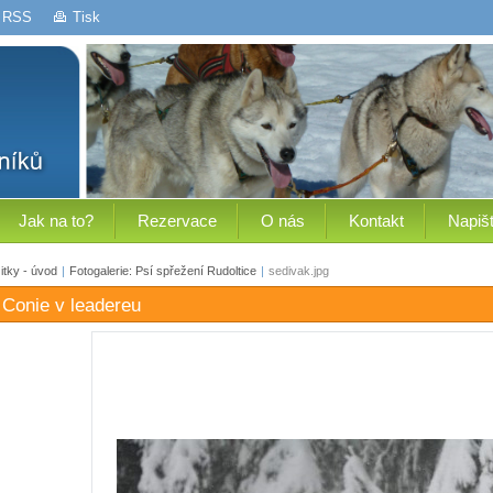
RSS
Tisk
Jak na to?
Rezervace
O nás
Kontakt
Napiš
tky - úvod
|
Fotogalerie: Psí spřežení Rudoltice
|
sedivak.jpg
 Conie v leadereu