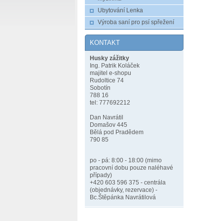
Ubytování Lenka
Výroba saní pro psí spřežení
KONTAKT
Husky zážitky
Ing. Patrik Koláček
majitel e-shopu
Rudoltice 74
Sobotín
788 16
tel: 777692212
Dan Navrátil
Domašov 445
Bělá pod Pradědem
790 85
po - pá: 8:00 - 18:00 (mimo
pracovní dobu pouze naléhavé
případy)
+420 603 596 375 - centrála
(objednávky, rezervace) -
Bc.Štěpánka Navrátilová