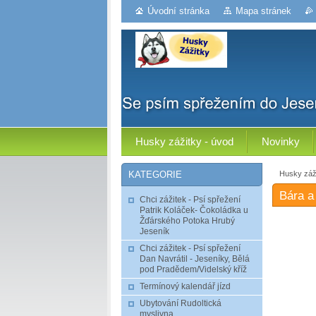
Úvodní stránka
Mapa stránek
Husky zážitky - úvod
Novinky
Husky záži
KATEGORIE
Bára a
Chci zážitek - Psí spřežení
Patrik Koláček- Čokoládka u
Žďárského Potoka Hrubý
Jeseník
Chci zážitek - Psí spřežení
Dan Navrátil - Jeseníky, Bělá
pod Pradědem/Videlský kříž
Termínový kalendář jízd
Ubytování Rudoltická
myslivna