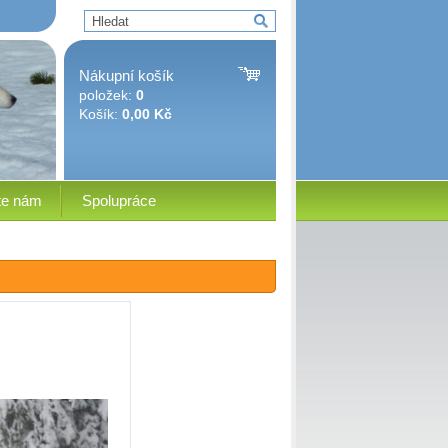
Nákupní košík
položek:
0
Košík:
0,00 Kč
te nám
Spolupráce