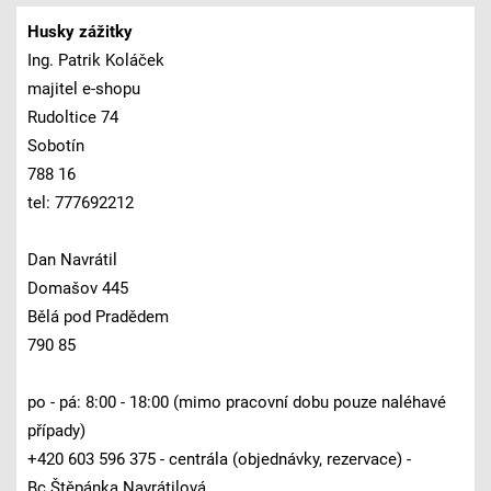
Husky zážitky
Ing. Patrik Koláček
majitel e-shopu
Rudoltice 74
Sobotín
788 16
tel: 777692212
Dan Navrátil
Domašov 445
Bělá pod Pradědem
790 85
po - pá: 8:00 - 18:00 (mimo pracovní dobu pouze naléhavé
případy)
+420 603 596 375 - centrála (objednávky, rezervace) -
Bc.Štěpánka Navrátilová