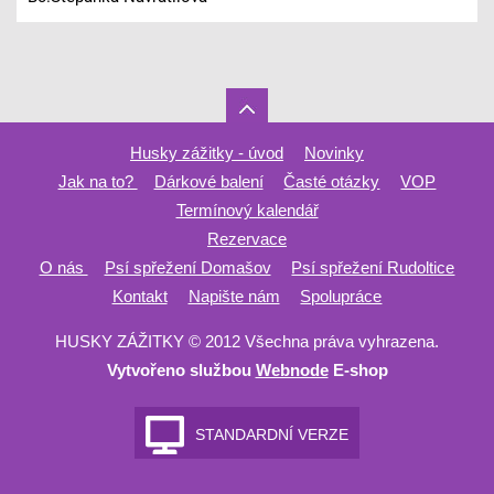
Husky zážitky - úvod
Novinky
Jak na to?
Dárkové balení
Časté otázky
VOP
Termínový kalendář
Rezervace
O nás
Psí spřežení Domašov
Psí spřežení Rudoltice
Kontakt
Napište nám
Spolupráce
HUSKY ZÁŽITKY © 2012 Všechna práva vyhrazena.
Vytvořeno službou
Webnode
E-shop
STANDARDNÍ VERZE