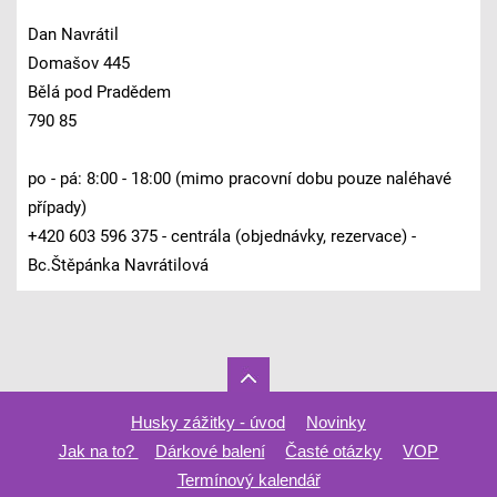
Dan Navrátil
Domašov 445
Bělá pod Pradědem
790 85
po - pá: 8:00 - 18:00 (mimo pracovní dobu pouze naléhavé
případy)
+420 603 596 375 - centrála (objednávky, rezervace) -
Bc.Štěpánka Navrátilová
Husky zážitky - úvod
Novinky
Jak na to?
Dárkové balení
Časté otázky
VOP
Termínový kalendář