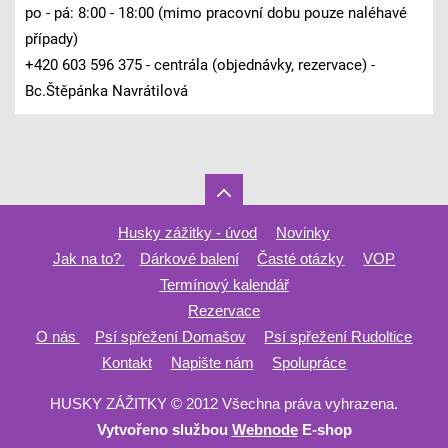
po - pá: 8:00 - 18:00 (mimo pracovní dobu pouze naléhavé
případy)
+420 603 596 375 - centrála (objednávky, rezervace) -
Bc.Štěpánka Navrátilová
Husky zážitky - úvod
Novinky
Jak na to?
Dárkové balení
Časté otázky
VOP
Termínový kalendář
Rezervace
O nás
Psí spřežení Domašov
Psí spřežení Rudoltice
Kontakt
Napište nám
Spolupráce
HUSKY ZÁŽITKY © 2012 Všechna práva vyhrazena.
Vytvořeno službou
Webnode
E-shop