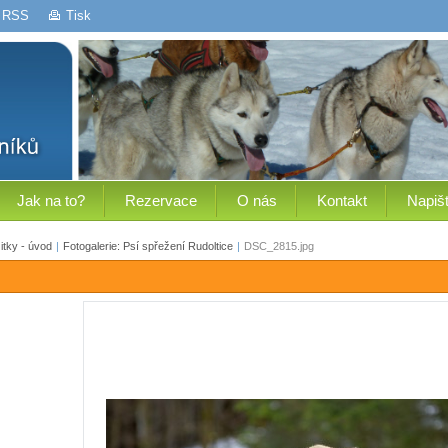
RSS
Tisk
Jak na to?
Rezervace
O nás
Kontakt
Napiš
tky - úvod
|
Fotogalerie: Psí spřežení Rudoltice
|
DSC_2815.jpg