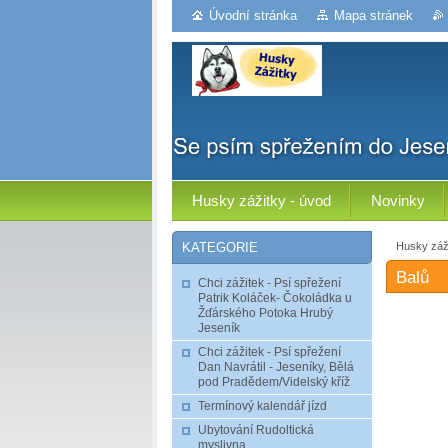
Úvodní stránka
Mapa stránek
Husky zážitky - úvod
Novinky
Husky záži
KATEGORIE
Balů
Chci zážitek - Psí spřežení
Patrik Koláček- Čokoládka u
Žďárského Potoka Hrubý
Jeseník
Chci zážitek - Psí spřežení
Dan Navrátil - Jeseníky, Bělá
pod Pradědem/Videlský kříž
Termínový kalendář jízd
Ubytování Rudoltická
myslivna