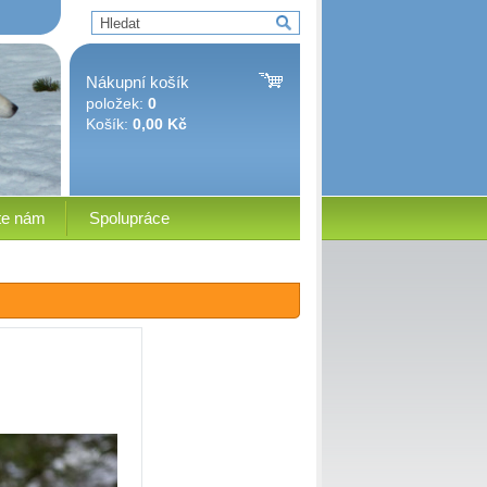
Nákupní košík
položek:
0
Košík:
0,00 Kč
te nám
Spolupráce