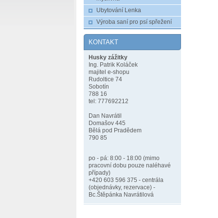
Ubytování Lenka
Výroba saní pro psí spřežení
KONTAKT
Husky zážitky
Ing. Patrik Koláček
majitel e-shopu
Rudoltice 74
Sobotín
788 16
tel: 777692212
Dan Navrátil
Domašov 445
Bělá pod Pradědem
790 85
po - pá: 8:00 - 18:00 (mimo
pracovní dobu pouze naléhavé
případy)
+420 603 596 375 - centrála
(objednávky, rezervace) -
Bc.Štěpánka Navrátilová