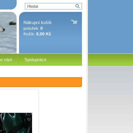
Nákupní košík
položek:
0
Košík:
0,00 Kč
te nám
Spolupráce