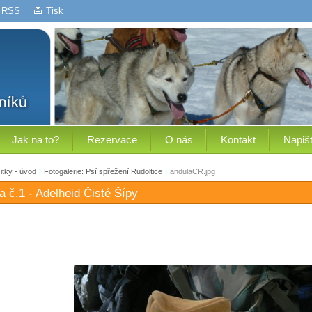
RSS
Tisk
Jak na to?
Rezervace
O nás
Kontakt
Napiš
tky - úvod
|
Fotogalerie: Psí spřežení Rudoltice
|
andulaCR.jpg
a č.1 - Adelheid Čisté Šípy