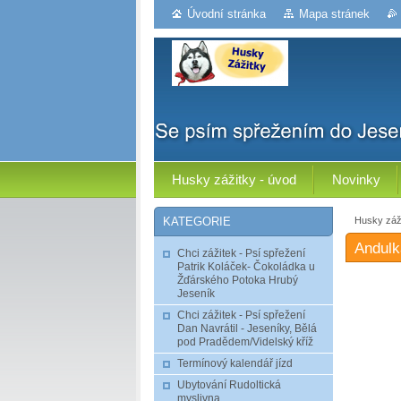
Úvodní stránka
Mapa stránek
Husky zážitky - úvod
Novinky
Husky záži
KATEGORIE
Andulk
Chci zážitek - Psí spřežení
Patrik Koláček- Čokoládka u
Žďárského Potoka Hrubý
Jeseník
Chci zážitek - Psí spřežení
Dan Navrátil - Jeseníky, Bělá
pod Pradědem/Videlský kříž
Termínový kalendář jízd
Ubytování Rudoltická
myslivna