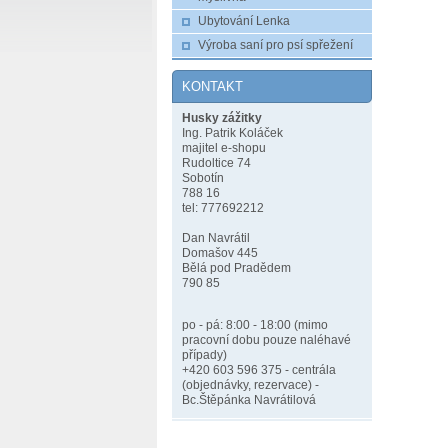
Ubytování Lenka
Výroba saní pro psí spřežení
KONTAKT
Husky zážitky
Ing. Patrik Koláček
majitel e-shopu
Rudoltice 74
Sobotín
788 16
tel: 777692212
Dan Navrátil
Domašov 445
Bělá pod Pradědem
790 85
po - pá: 8:00 - 18:00 (mimo
pracovní dobu pouze naléhavé
případy)
+420 603 596 375 - centrála
(objednávky, rezervace) -
Bc.Štěpánka Navrátilová