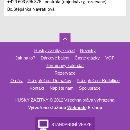
+420 603 596 375 - centrála (objednávky, rezervace) -
Bc.Štěpánka Navrátilová
Husky zážitky - úvod
Novinky
Jak na to?
Dárkové balení
Časté otázky
VOP
Termínový kalendář
Rezervace
O nás
Psí spřežení Domašov
Psí spřežení Rudoltice
Kontakt
Napište nám
Spolupráce
HUSKY ZÁŽITKY © 2012 Všechna práva vyhrazena.
Vytvořeno službou
Webnode
E-shop
STANDARDNÍ VERZE